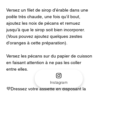
Versez un filet de sirop d’érable dans une 
poêle très chaude, une fois qu’il bout, 
ajoutez les noix de pécans et remuez 
jusqu’à que le sirop soit bien incorporer. 
(Vous pouvez ajoutez quelques zestes 
d’oranges à cette préparation).
Versez les pécans sur du papier de cuisson 
en faisant attention à ne pas les coller 
entre elles.
Instagram
💜Dressez votre assiette en disposant la 
mâche, le quinoa, le fenouil, les pommes 
de terres, les suprêmes. Ajoutez votre 
sauce, les zestes, le radicchio, les noix de 
pécans et terminez avec un filet de jus 
d’orange.