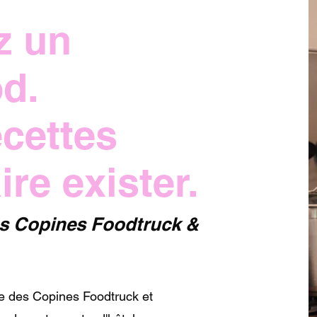
z un
od.
ecettes
ire exister.
es Copines Foodtruck &
te des Copines Foodtruck et