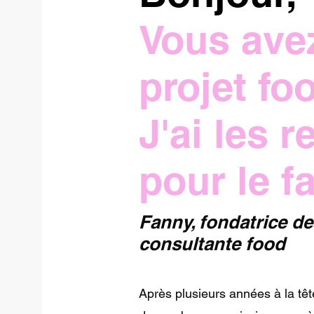
Vous ave
projet fo
J'ai les r
pour le fa
Fanny, fondatrice d
consultante food
Après plusieurs années à la tê