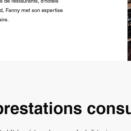
de restaurants, d'hôtels
d, Fanny met son expertise
ire.
restations consu